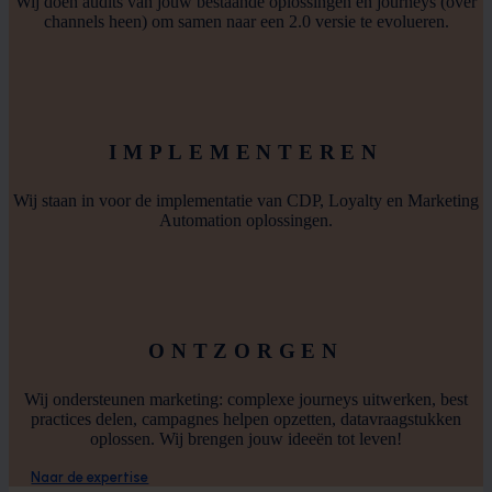
Wij doen audits van jouw bestaande oplossingen en journeys (over
channels heen) om samen naar een 2.0 versie te evolueren.
IMPLEMENTEREN
Wij staan in voor de implementatie van CDP, Loyalty en Marketing
Automation oplossingen.
ONTZORGEN
Wij ondersteunen marketing: complexe journeys uitwerken, best
practices delen, campagnes helpen opzetten, datavraagstukken
oplossen. Wij brengen jouw ideeën tot leven!
Naar de expertise